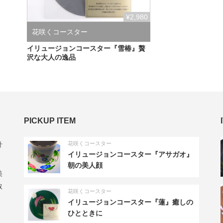
¥2,980
花咲くコースター
イリュージョンコースター『雪椿』贅
沢な大人の逸品
PICKUP ITEM
花咲くコースター
計
イリュージョンコースター『アサガオ』
朝の美人顔
美
取
花咲くコースター
イリュージョンコースター『蓮』癒しの
ひとときに
、