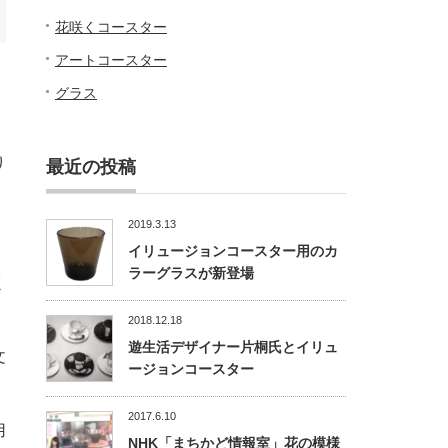
花咲くコースター
アートコースター
グラス
り
最近の投稿
2019.3.13
イリュージョンコースター用のカ
ラーグラスが新登場
く
2018.12.18
遊生活デザイナー片桐氏とイリュ
文
ージョンコースター
2017.6.10
用
NHK「まちかど情報室」花の模様